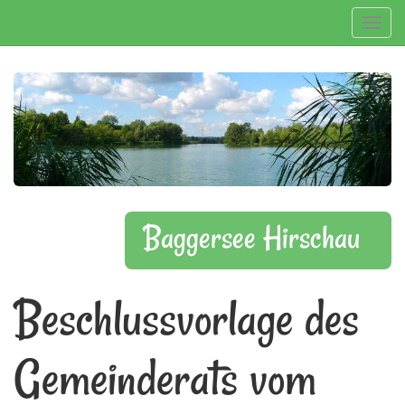
Navig
Baggersee Hirschau
Beschlussvorlage des
Gemeinderats vom