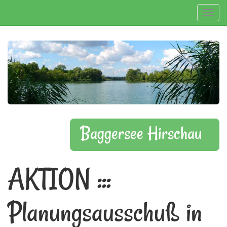
Navig
Baggersee Hirschau
AKTION :::
Planungsausschuß in