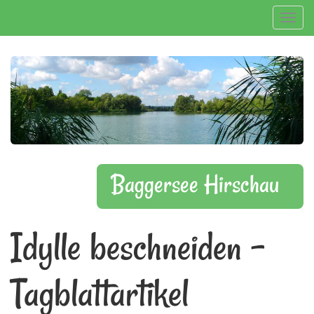
Navig
Baggersee Hirschau
Idylle beschneiden -
Tagblattartikel