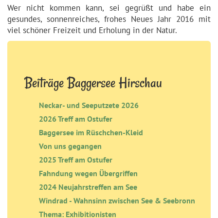
Wer nicht kommen kann, sei gegrüßt und habe ein
gesundes, sonnenreiches, frohes Neues Jahr 2016 mit
viel schöner Freizeit und Erholung in der Natur.
Beiträge Baggersee Hirschau
Neckar- und Seeputzete 2026
2026 Treff am Ostufer
Baggersee im Rüschchen-Kleid
Von uns gegangen
2025 Treff am Ostufer
Fahndung wegen Übergriffen
2024 Neujahrstreffen am See
Windrad - Wahnsinn zwischen See & Seebronn
Thema: Exhibitionisten