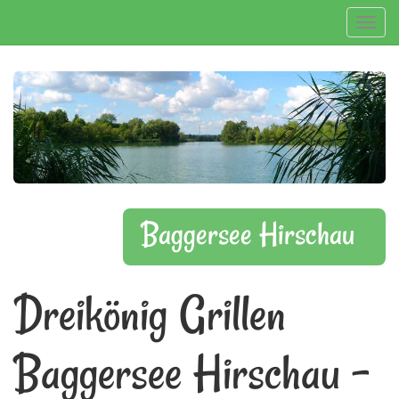
Navig
Baggersee Hirschau
Dreikönig Grillen
Baggersee Hirschau -